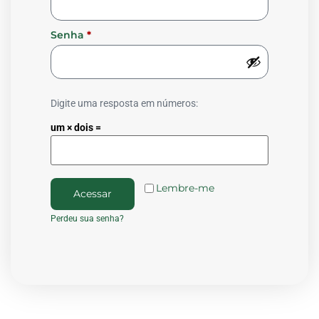
Senha
*
Digite uma resposta em números:
um × dois =
Lembre-me
Acessar
Perdeu sua senha?